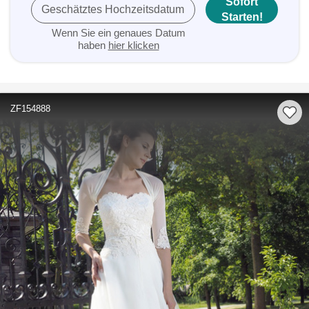
Sofort
Geschätztes Hochzeitsdatum
Starten!
Wenn Sie ein genaues Datum
haben
hier klicken
ZF154888