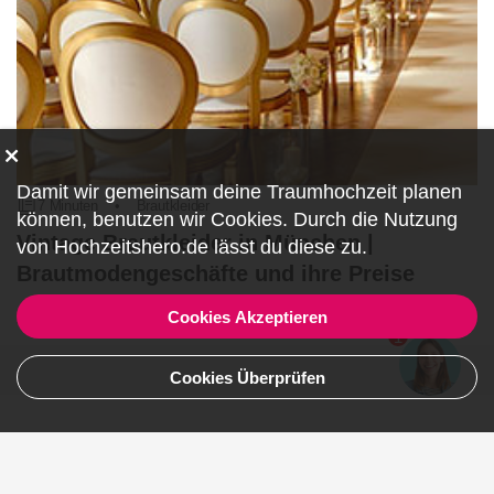
Damit wir gemeinsam deine Traumhochzeit planen
7 Minuten
•
Brautkleider
können, benutzen wir
Cookies
. Durch die Nutzung
Vintage Brautkleider in München |
von Hochzeitshero.de lässt du diese zu.
Brautmodengeschäfte und ihre Preise
Cookies Akzeptieren
Artikel lesen
1
Cookies Überprüfen
Teile deine Erfahrungen 😍