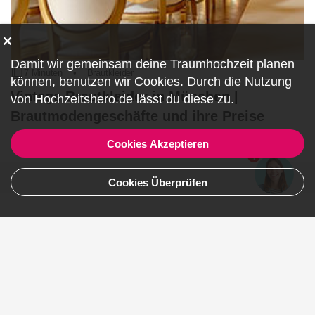
Damit wir gemeinsam deine Traumhochzeit planen
7 Minuten
•
Brautkleider
können, benutzen wir
Cookies
. Durch die Nutzung
Vintage Brautkleider in München |
von Hochzeitshero.de lässt du diese zu.
Brautmodengeschäfte und ihre Preise
Cookies Akzeptieren
Artikel lesen
1
Cookies Überprüfen
Teile deine Erfahrungen 😍
Name, Nachname
E-Mail