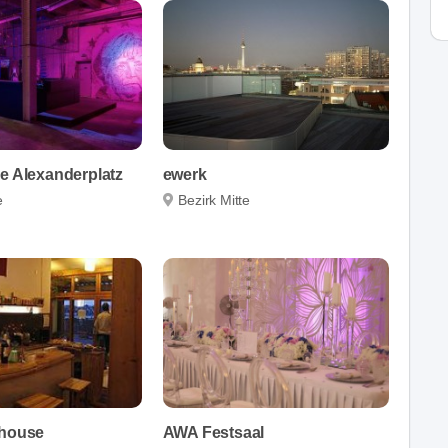
e Alexanderplatz
ewerk
e
Bezirk Mitte
thouse
AWA Festsaal