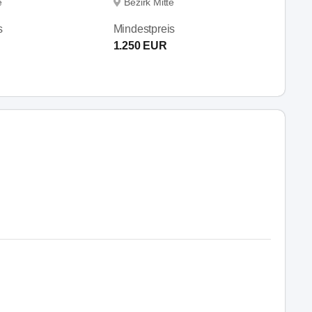
e
Bezirk Mitte
s
Mindestpreis
1.250 EUR