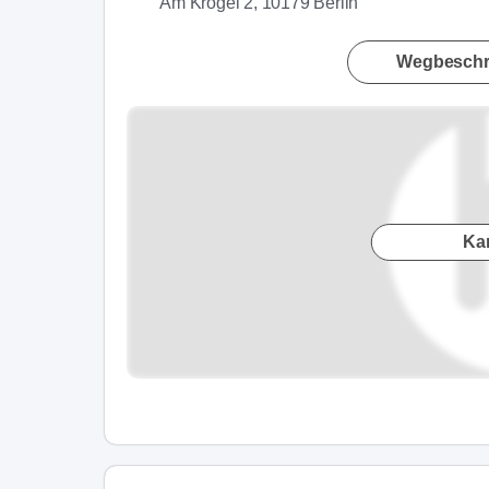
Am Krögel 2, 10179 Berlin
Wegbeschr
Ka