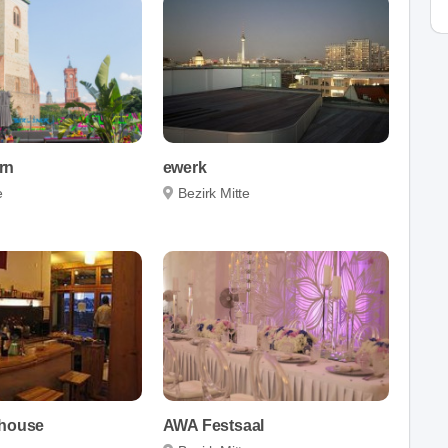
rn
ewerk
e
Bezirk Mitte
thouse
AWA Festsaal