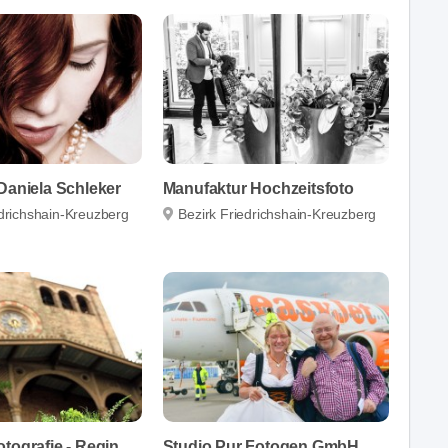
Daniela Schleker
Manufaktur Hochzeitsfoto
edrichshain-Kreuzberg
Bezirk Friedrichshain-Kreuzberg
Sablotny-Fotografie - Regina Sablotny
Studio Pur Fotogen GmbH