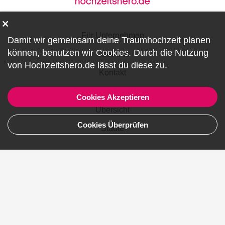
Für Unternehmen
Damit wir gemeinsam deine Traumhochzeit planen
können, benutzen wir
Cookies
. Durch die Nutzung
Über uns
von Hochzeitshero.de lässt du diese zu.
Kontakt
Impressum - Datenschutz - AGB
Cookies Akzeptieren
Übersicht
Cookies Überprüfen
Städte
Turkey
Canada
Australia