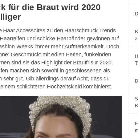
 für die Braut wird 2020
D
lliger
ge Haar Accessoires zu den Haarschmuck Trends
B
 Haarreifen und schicke Haarbänder gewinnen auf
z
 Fashion Weeks immer mehr Aufmerksamkeit. Doch
ohne: Geschmückt mit edlen Perlen, funkelnden
H
en sind sie das Highlight der Brautfrisur 2020.
T
fen machen sich sowohl in geschlossenen als
n sehr gut. Gib allerdings darauf Acht, dass du
D
 einem schlichteren Hochzeitskleid kombinierst.
S
B
E
m