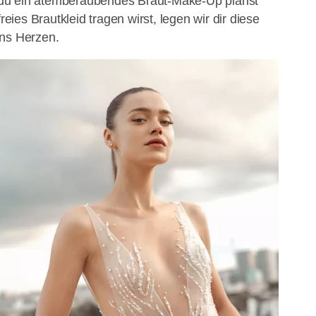
du ein atemberaubendes Braut-Make-Up planst
freies Brautkleid tragen wirst, legen wir dir diese
ans Herzen.