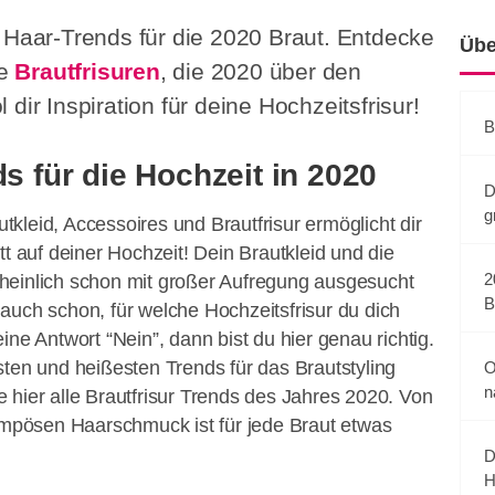
n Haar-Trends für die 2020 Braut. Entdecke
Übe
ie
Brautfrisuren
, die 2020 über den
dir Inspiration für deine Hochzeitsfrisur!
B
ds für die Hochzeit in 2020
D
g
kleid, Accessoires und Brautfrisur ermöglicht dir
tt auf deiner Hochzeit! Dein Brautkleid und die
2
heinlich schon mit großer Aufregung ausgesucht
B
auch schon, für welche Hochzeitsfrisur du dich
ine Antwort “Nein”, dann bist du hier genau richtig.
sten und heißesten Trends für das Brautstyling
O
n
 hier alle Brautfrisur Trends des Jahres 2020. Von
pompösen Haarschmuck ist für jede Braut etwas
D
H