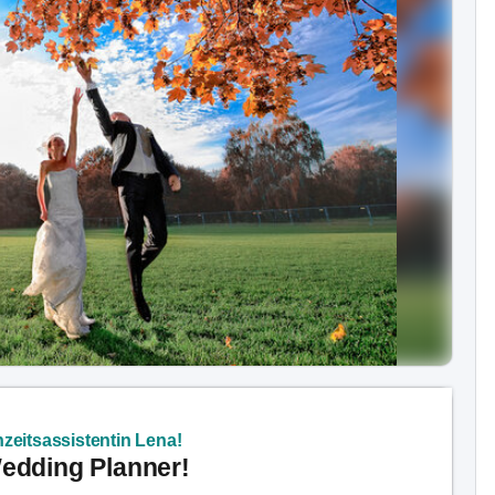
zeitsassistentin Lena!
Wedding Planner!