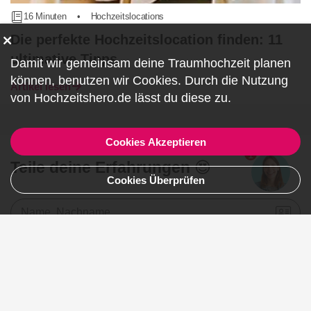
16 Minuten
•
Hochzeitslocations
Die perfekte Hochzeitslocation finden: 11
ultimative Tipps
Damit wir gemeinsam deine Traumhochzeit planen
können, benutzen wir
Cookies
. Durch die Nutzung
Artikel lesen
von Hochzeitshero.de lässt du diese zu.
Cookies Akzeptieren
1
Teile deine Erfahrungen 😍
Cookies Überprüfen
Name, Nachname
E-Mail