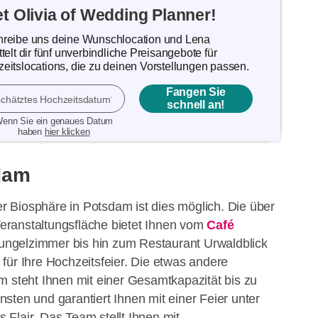
t Olivia of Wedding Planner!
reibe uns deine Wunschlocation und Lena
ttelt dir fünf unverbindliche Preisangebote für
eitslocations, die zu deinen Vorstellungen passen.
Fangen Sie
chätztes Hochzeitsdatum
schnell an!
enn Sie ein genaues Datum
haben
hier klicken
dam
der Biosphäre in Potsdam ist dies möglich. Die über
ranstaltungsfläche bietet Ihnen vom
Café
ngelzimmer bis hin zum Restaurant Urwaldblick
für Ihre Hochzeitsfeier. Die etwas andere
m steht Ihnen mit einer Gesamtkapazität bis zu
sten und garantiert Ihnen mit einer Feier unter
Flair. Das Team stellt Ihnen mit