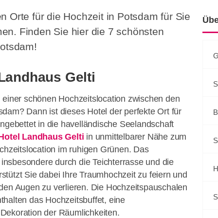
n Orte für die Hochzeit in Potsdam für Sie
Übe
n. Finden Sie hier die 7 schönsten
Potsdam!
G
 Landhaus Gelti
S
h einer schönen Hochzeitslocation zwischen den
dam? Dann ist dieses Hotel der perfekte Ort für
B
ingebettet in die havelländische Seelandschaft
Hotel Landhaus Gelti
in unmittelbarer Nähe zum
S
ochzeitslocation im ruhigen Grünen. Das
t insbesondere durch die Teichterrasse und die
H
tützt Sie dabei Ihre Traumhochzeit zu feiern und
 den Augen zu verlieren. Die Hochzeitspauschalen
S
halten das Hochzeitsbuffet, eine
Dekoration der Räumlichkeiten.