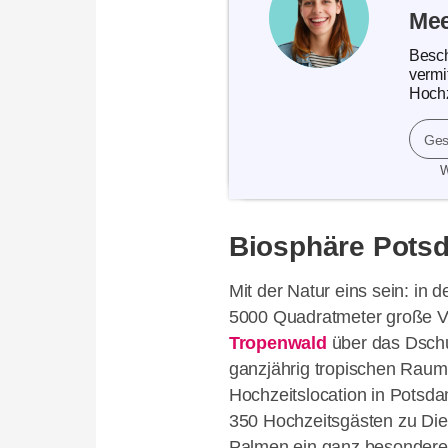
Mee
Besch
vermi
Hochz
Ges
W
Biosphäre Pots
Mit der Natur eins sein: in 
5000 Quadratmeter große Ve
Tropenwald
über das Dschu
ganzjährig tropischen Raum 
Hochzeitslocation in Potsda
350 Hochzeitsgästen zu Dien
Palmen ein ganz besonderes 