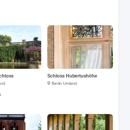
chloss
Schloss Hubertushöhe
and
Berlin Umland
s