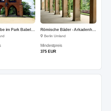
Gerichtslaube im Park Babelsberg
Römische Bäder - Arkadenhalle & Wasserterrasse
and
Berlin Umland
s
Mindestpreis
375 EUR