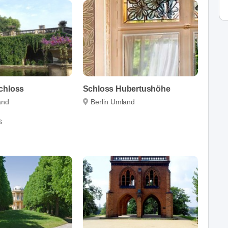
chloss
Schloss Hubertushöhe
and
Berlin Umland
s