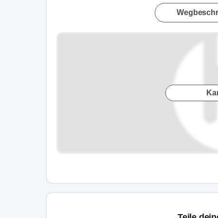
Wegbeschr
Ka
Teile dei