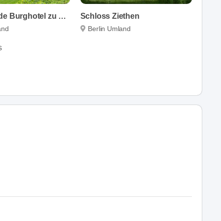
The Lakeside Burghotel zu Strausberg
Schloss Ziethen
and
Berlin Umland
s