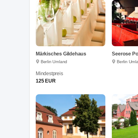
Märkisches Gildehaus
Seerose P
Berlin Umland
Berlin Uml
Mindestpreis
125 EUR