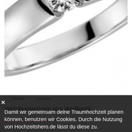
0 Bilder
•
Trauringe
Verlobungsringe aus Weißgold
Damit wir gemeinsam deine Traumhochzeit planen
können, benutzen wir
Cookies
. Durch die Nutzung
Gehe zur Bildergalerie
von Hochzeitshero.de lässt du diese zu.