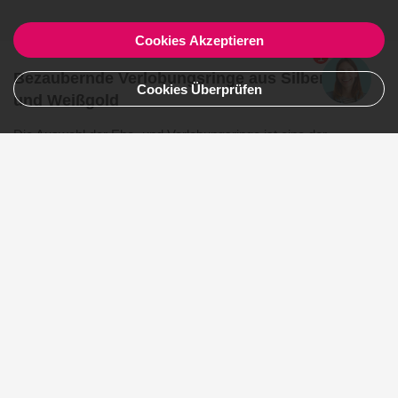
Cookies Akzeptieren
1
Bezaubernde Verlobungsringe aus Silber, Gold
Cookies Überprüfen
und Weißgold
Die Auswahl der Ehe- und Verlobungsringe ist eine der
wichtigsten Entscheidungen, die ihr neben dem Eheversprechen
treffen werdet. Partner und eure Ringe begleitet euch ein Leben
lang.
Verlobungsringe aus Gold
sind der Klassiker und werden
von den meisten Bräuten aufgrund der vielseitigen
Farbkombinationsmöglichkeiten gerne getragen. Goldringe
werden des Öfteren im klassischen Gelbgold bevorzugt,
allerdings greifen auch immer mehr Bräute zu Rosé- oder
Weißgold. Zarte, dünne Verlobungsringe sehen mit einem
schönen
Diamanten
sehr elegant und luxuriös aus. Vor allem ein
blauer Saphir
kann den Verlobungsring zu etwas ganz
Besonderem machen. In der Bildergalerie findet ihr eine
Auswahl der schönsten Verlobungsringe.
Fotogalerien mit traumhaften Trauringen und