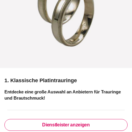
1. Klassische Platintrauringe
Entdecke eine große Auswahl an Anbietern für Trauringe
und Brautschmuck!
Dienstleister anzeigen