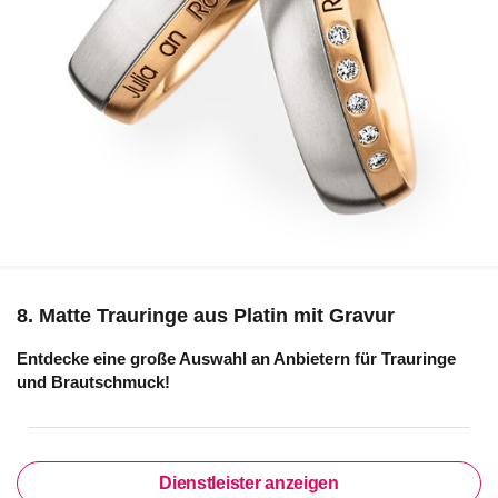
8. Matte Trauringe aus Platin mit Gravur
Entdecke eine große Auswahl an Anbietern für Trauringe
und Brautschmuck!
Dienstleister anzeigen