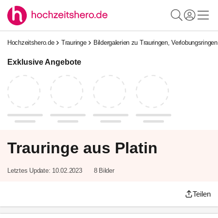
Hochzeitshero.de
Trauringe
Bildergalerien zu Trauringen, Verlobungsringe
Exklusive Angebote
Trauringe aus Platin
Letztes Update:
10.02.2023
8 Bilder
Teilen