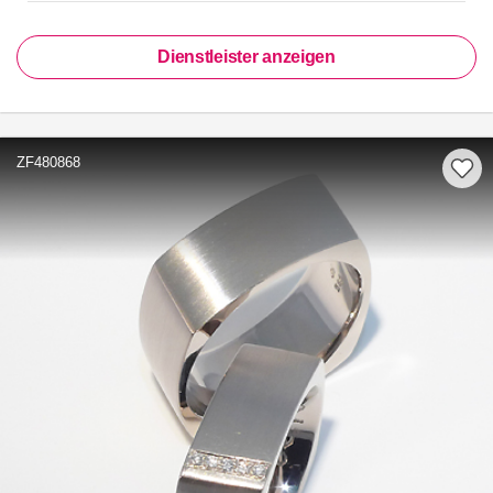
Dienstleister anzeigen
ZF480868