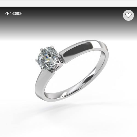
ZF480906