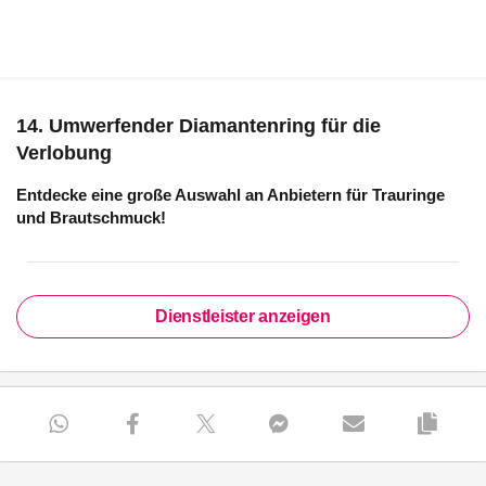
14. Umwerfender Diamantenring für die
Verlobung
Entdecke eine große Auswahl an Anbietern für Trauringe
und Brautschmuck!
Dienstleister anzeigen