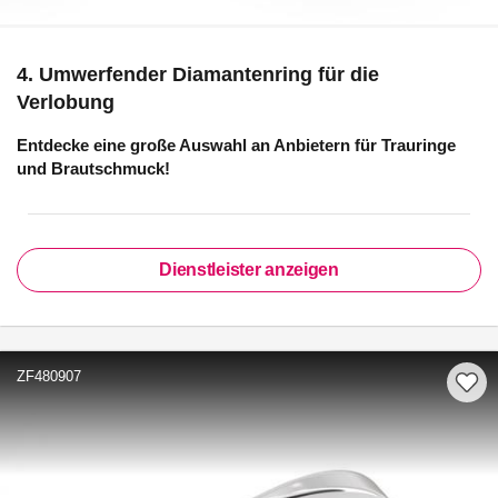
4. Umwerfender Diamantenring für die
Verlobung
Entdecke eine große Auswahl an Anbietern für Trauringe
und Brautschmuck!
Dienstleister anzeigen
ZF480907