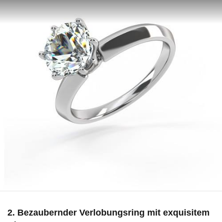
2. Bezaubernder Verlobungsring mit exquisitem