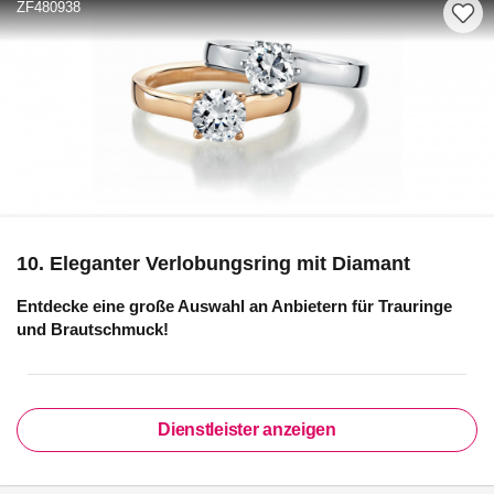
ZF480938
10. Eleganter Verlobungsring mit Diamant
Entdecke eine große Auswahl an Anbietern für Trauringe
und Brautschmuck!
Dienstleister anzeigen