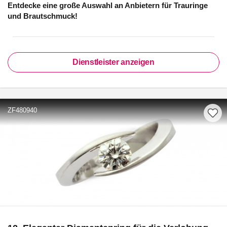
Entdecke eine große Auswahl an Anbietern für Trauringe
und Brautschmuck!
Dienstleister anzeigen
ZF480940