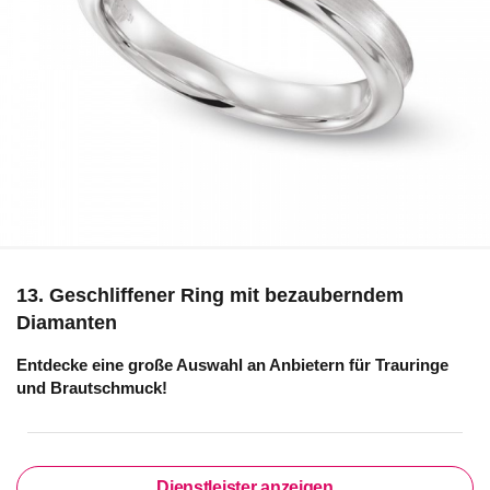
13. Geschliffener Ring mit bezauberndem
Diamanten
Entdecke eine große Auswahl an Anbietern für Trauringe
und Brautschmuck!
Dienstleister anzeigen