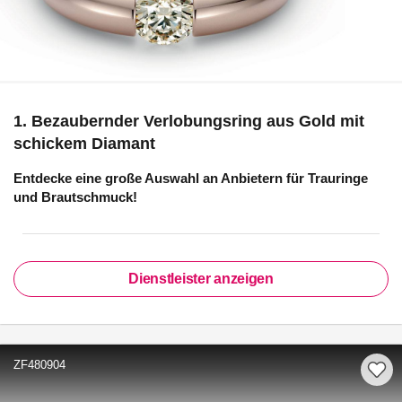
1. Bezaubernder Verlobungsring aus Gold mit
schickem Diamant
Entdecke eine große Auswahl an Anbietern für Trauringe
und Brautschmuck!
Dienstleister anzeigen
ZF480904