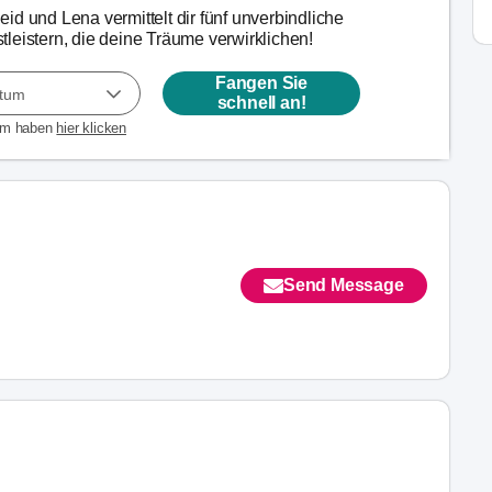
id und Lena vermittelt dir fünf unverbindliche
leistern, die deine Träume verwirklichen!
Fangen Sie
atum
schnell an!
um haben
hier klicken
Send Message