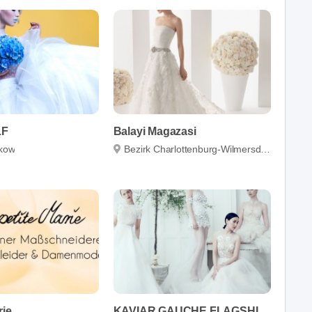
LF
Balayi Magazasi
nkow
Bezirk Charlottenburg-Wilmersdorf
rie
KAVIAR GAUCHE FLAGSHIP STORE