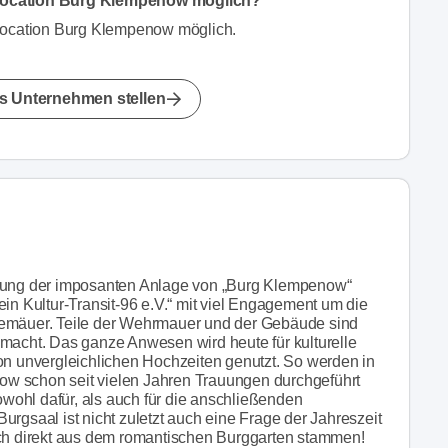
 Location Burg Klempenow möglich?
 Location Burg Klempenow möglich.
s Unternehmen stellen
auung der imposanten Anlage von „Burg Klempenow“
ein Kultur-Transit-96 e.V.“ mit viel Engagement um die
Gemäuer. Teile der Wehrmauer und der Gebäude sind
emacht. Das ganze Anwesen wird heute für kulturelle
von unvergleichlichen Hochzeiten genutzt. So werden in
w schon seit vielen Jahren Trauungen durchgeführt
ohl dafür, als auch für die anschließenden
urgsaal ist nicht zuletzt auch eine Frage der Jahreszeit
h direkt aus dem romantischen Burggarten stammen!