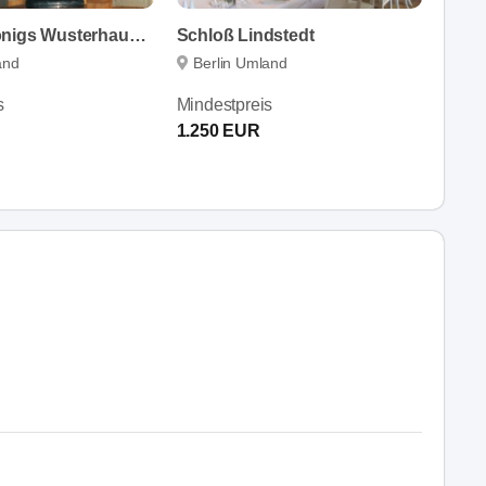
Schloss Königs Wusterhausen
Schloß Lindstedt
and
Berlin Umland
s
Mindestpreis
1.250 EUR