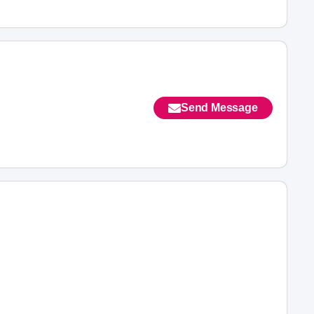
Send Message
n