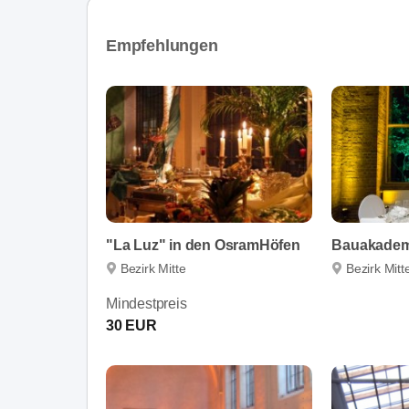
Empfehlungen
"La Luz" in den OsramHöfen
Bauakadem
Bezirk Mitte
Bezirk Mitt
Mindestpreis
30 EUR