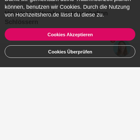
5 Minuten
•
Historische Locations
können, benutzen wir
Cookies
. Durch die Nutzung
Heiraten in Hamburgs traumhaften
von Hochzeitshero.de lässt du diese zu.
Schlössern
Artikel lesen
Cookies Akzeptieren
1
Cookies Überprüfen
Teile deine Erfahrungen 😍
Name, Nachname
E-Mail