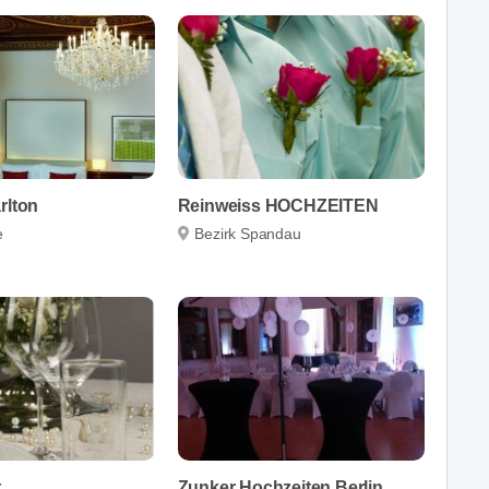
rlton
Reinweiss HOCHZEITEN
e
Bezirk Spandau
t
Zunker Hochzeiten Berlin