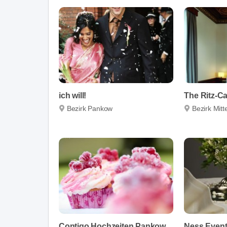
ich will!
The Ritz-Ca
Bezirk Pankow
Bezirk Mitt
Contigo Hochzeiten Pankow
Ness Even