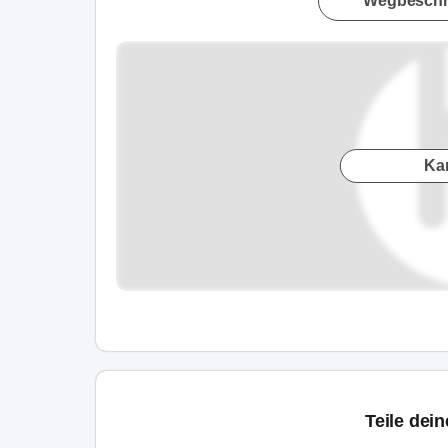
Wegbeschr
Ka
Teile dei