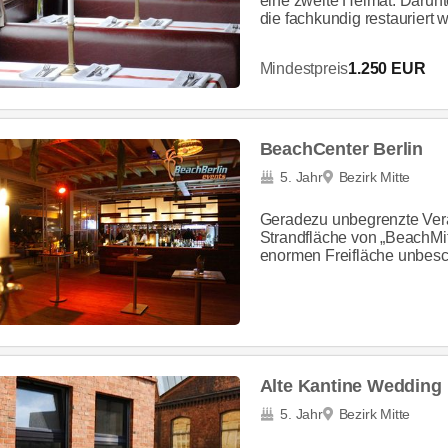
eine zweite Heimat. Darunt
die fachkundig restauriert w
Mindestpreis
1.250 EUR
BeachCenter Berlin
5. Jahr
Bezirk Mitte
Geradezu unbegrenzte Vera
Strandfläche von „BeachMit
enormen Freifläche unbeschw
Alte Kantine Wedding
5. Jahr
Bezirk Mitte