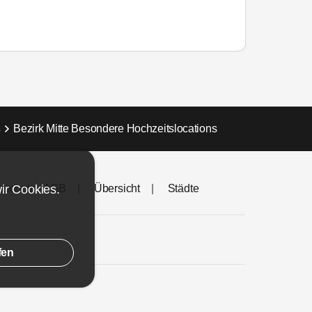
s
Bezirk Mitte Besondere Hochzeitslocations
nschutz - AGB
Übersicht
Städte
wir
Cookies
.
fen