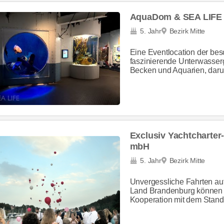
AquaDom & SEA LIFE 
5. Jahr
Bezirk Mitte
Eine Eventlocation der bes
faszinierende Unterwasserg
Becken und Aquarien, darunt
Exclusiv Yachtcharter-
mbH
5. Jahr
Bezirk Mitte
Unvergessliche Fahrten auf
Land Brandenburg können B
Kooperation mit dem Stande