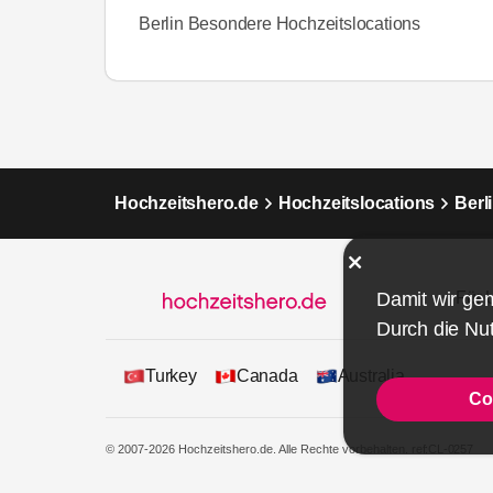
Berlin Besondere Hochzeitslocations
Hochzeitshero.de
Hochzeitslocations
Berl
Für 
Damit wir ge
Durch die Nut
Turkey
Canada
Australia
Co
© 2007-2026 Hochzeitshero.de. Alle Rechte vorbehalten.
ref:CL-0257