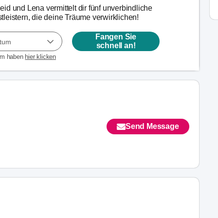
id und Lena vermittelt dir fünf unverbindliche
leistern, die deine Träume verwirklichen!
Fangen Sie
atum
schnell an!
um haben
hier klicken
Send Message