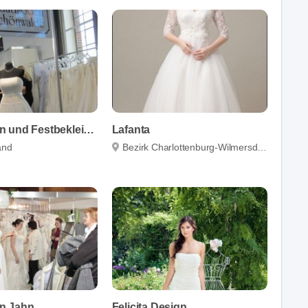
Brautmoden und Festbekleidung Schönwalde
Lafanta
and
Bezirk Charlottenburg-Wilmersdorf
n Jahn
Felicita Design