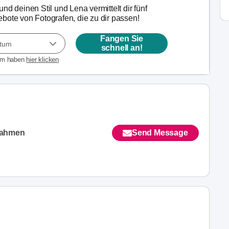
nd deinen Stil und Lena vermittelt dir fünf
bote von Fotografen, die zu dir passen!
Fangen Sie
atum
schnell an!
um haben
hier klicken
nahmen
Send Message