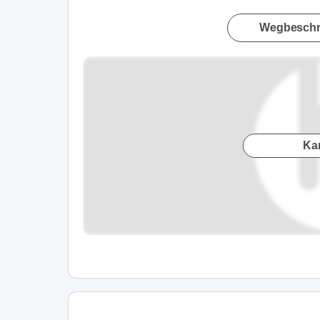
Wegbeschr
Ka