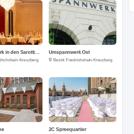
Schmelzwerk in den Sarottihöfen
Umspannwerk Ost
edrichshain-Kreuzberg
Bezirk Friedrichshain-Kreuzberg
he
2C Spreequartier