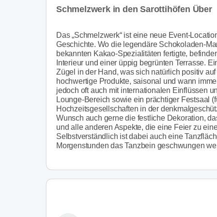
Schmelzwerk in den Sarottihöfen Über
Das „Schmelzwerk“ ist eine neue Event-Location
Geschichte. Wo die legendäre Schokoladen-Manuf
bekannten Kakao-Spezialitäten fertigte, befinde
Interieur und einer üppig begrünten Terrasse. Ein
Zügel in der Hand, was sich natürlich positiv auf
hochwertige Produkte, saisonal und wann immer
jedoch oft auch mit internationalen Einflüssen und
Lounge-Bereich sowie ein prächtiger Festsaal (f
Hochzeitsgesellschaften in der denkmalgeschüt
Wunsch auch gerne die festliche Dekoration, d
und alle anderen Aspekte, die eine Feier zu ein
Selbstverständlich ist dabei auch eine Tanzfläch
Morgenstunden das Tanzbein geschwungen we