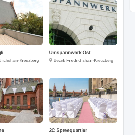
li
Umspannwerk Ost
edrichshain-Kreuzberg
Bezirk Friedrichshain-Kreuzberg
he
2C Spreequartier