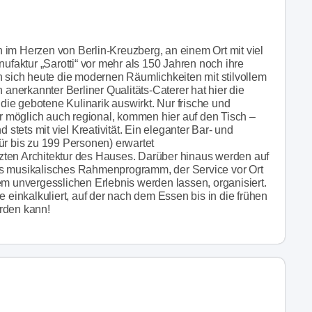
 im Herzen von Berlin-Kreuzberg, an einem Ort mit viel
aktur „Sarotti“ vor mehr als 150 Jahren noch ihre
n sich heute die modernen Räumlichkeiten mit stilvollem
 anerkannter Berliner Qualitäts-Caterer hat hier die
 die gebotene Kulinarik auswirkt. Nur frische und
 möglich auch regional, kommen hier auf den Tisch –
 stets mit viel Kreativität. Ein eleganter Bar- und
ür bis zu 199 Personen) erwartet
zten Architektur des Hauses. Darüber hinaus werden auf
as musikalisches Rahmenprogramm, der Service vor Ort
em unvergesslichen Erlebnis werden lassen, organisiert.
e einkalkuliert, auf der nach dem Essen bis in die frühen
rden kann!