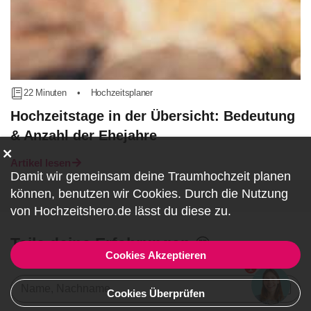
22 Minuten
•
Hochzeitsplaner
Hochzeitstage in der Übersicht: Bedeutung
& Anzahl der Ehejahre
Artikel lesen
Damit wir gemeinsam deine Traumhochzeit planen
können, benutzen wir
Cookies
. Durch die Nutzung
von Hochzeitshero.de lässt du diese zu.
Teile deine Erfahrungen 😍
Cookies Akzeptieren
1
Name, Nachname
Cookies Überprüfen