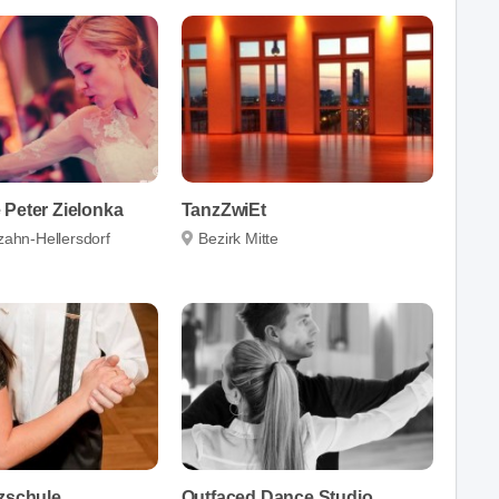
 Peter Zielonka
TanzZwiEt
zahn-Hellersdorf
Bezirk Mitte
nzschule
Outfaced Dance Studio