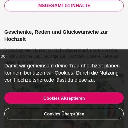
INSGESAMT 51 INHALTE
Geschenke, Reden und Glückwünsche zur
Hochzeit
Du suchst nach Ideen für Hochzeitsgeschenke oder kreative
Glückwünsche und Gedichte zur Hochzeit? Unsere Ratgeber
helfen dir weiter!
Damit wir gemeinsam deine Traumhochzeit planen
können, benutzen wir
Cookies
. Durch die Nutzung
von Hochzeitshero.de lässt du diese zu.
Cookies Akzeptieren
1
Cookies Überprüfen