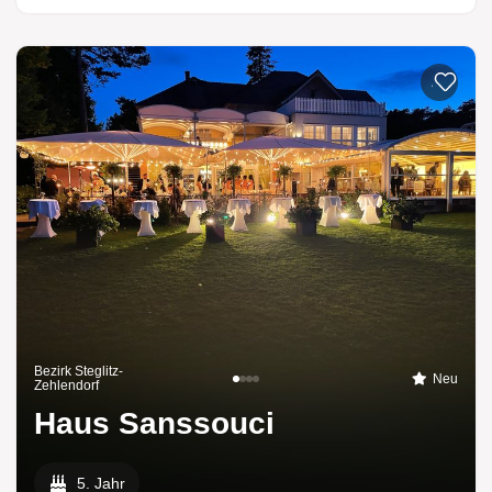
Zur List
Bezirk Steglitz-
Neu
Zehlendorf
Haus Sanssouci
5. Jahr