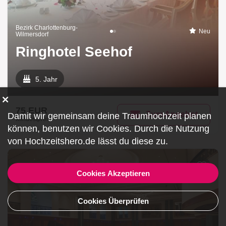
Bezirk Charlottenburg-
Neu
Wilmersdorf
Ringhotel Seehof
5. Jahr
75 EUR
Zum Angebot
Damit wir gemeinsam deine Traumhochzeit planen
Mindestpreis
können, benutzen wir
Cookies
. Durch die Nutzung
von Hochzeitshero.de lässt du diese zu.
Cookies Akzeptieren
Cookies Überprüfen